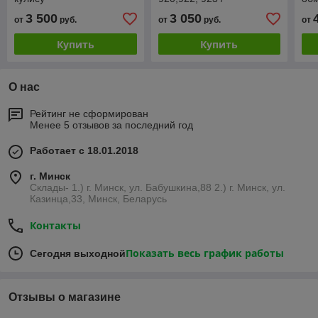
синхронизированная,
3 500
3 050
от
руб.
от
руб.
от
боковая кулиса перекл./
Купить
Купить
О нас
Рейтинг не сформирован
Менее 5 отзывов за последний год
Работает с 18.01.2018
г. Минск
Склады- 1.) г. Минск, ул. Бабушкина,88 2.) г. Минск, ул.
Казинца,33, Минск, Беларусь
Контакты
Показать весь график работы
Сегодня выходной
Отзывы о магазине