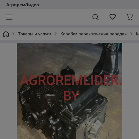
АгроремЛидер
Товары и услуги
Коробки переключения передач
К