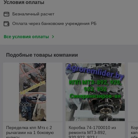
Условия оплаты
Безналичный расчет
Оплата через банковские учреждения РБ
Все условия оплаты
Подобные товары компании
Переделка кпп Мтз с 2
Коробка 74-1700010 из
Ко
рычагами на 1 боковую
ремонта МТЗ-892,
кап
кулису
920,922, 923 /
обм