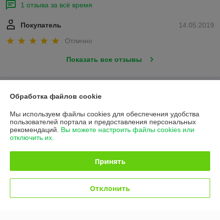
1 отзыва за всё время
Покупатель
14.05.2019
Отлично
Показать все отзывы
О нас
Обработка файлов cookie
Мы используем файлы cookies для обеспечения удобства
Контакты
пользователей портала и предоставления персональных
рекомендаций.
Вы можете настроить файлы cookies или
отключить их.
Доставка и оплата
Принять
График работы
Полная версия сайта
Отклонить
Политика обработки cookies