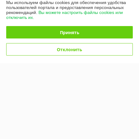
Мы используем файлы cookies для обеспечения удобства
Контакты
пользователей портала и предоставления персональных
рекомендаций.
Вы можете настроить файлы cookies или
отключить их.
Доставка и оплата
Принять
График работы
Полная версия сайта
Отклонить
Политика обработки cookies
Сайт создан на платформе Deal.by
Информация для покупателя
Индивидуальный предприниматель:
ИП Жуковский Сергей
Александрович
г. Минск, ул. Великоморская д.6 кв.1