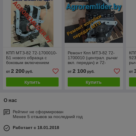
КПП МТЗ-82 72-1700010-
Ремонт Кпп МТЗ-82 72-
КП
Б1 нового образца с
1700010 (централ. рычаг
923
боковым включением
вкл. передач) и 72-
рыч
1700010-Б1 (с боковым
2 200
2 100
от
руб.
от
руб.
от
рычаг вкл. передач)
Купить
Купить
О нас
Рейтинг не сформирован
Менее 5 отзывов за последний год
Работает с 18.01.2018