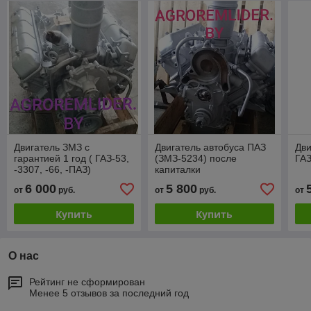
Двигатель ЗМЗ с
Двигатель автобуса ПАЗ
Дви
гарантией 1 год ( ГАЗ-53,
(ЗМЗ-5234) после
ГАЗ
-3307, -66, -ПАЗ)
капиталки
6 000
5 800
от
руб.
от
руб.
от
Купить
Купить
О нас
Рейтинг не сформирован
Менее 5 отзывов за последний год